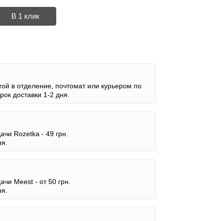
В 1 клик
ой в отделение, почтомат или курьером по
ок доставки 1-2 дня.
дачи Rozetka -
49 грн.
ня.
дачи Meest -
от 50 грн.
ня.