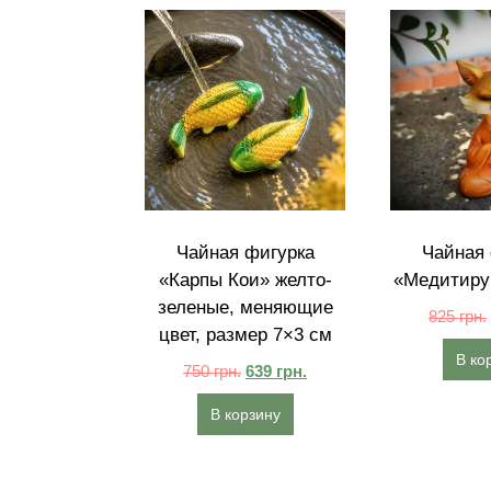
Чайная фигурка
Чайная 
«Карпы Кои» желто-
«Медитиру
зеленые, меняющие
825
грн.
цвет, размер 7×3 см
В ко
750
грн.
639
грн.
В корзину