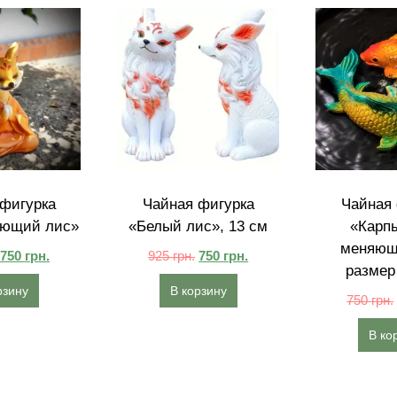
фигурка
Чайная фигурка
Чайная 
ющий лис»
«Белый лис», 13 см
«Карпы
меняющи
750
грн.
925
грн.
750
грн.
размер
рзину
В корзину
750
грн.
В ко