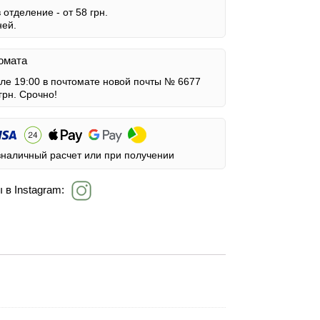
в отделение -
от 58 грн.
ней.
омата
сле 19:00 в почтомате новой почты № 6677
грн.
Срочно!
зналичный расчет или при получении
 в Instagram: