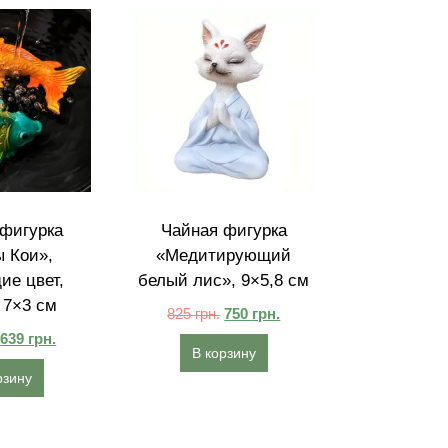
фигурка
Чайная фигурка
 Кои»,
«Медитирующий
е цвет,
белый лис», 9×5,8 см
 7×3 см
825
грн.
750
грн.
639
грн.
В корзину
рзину