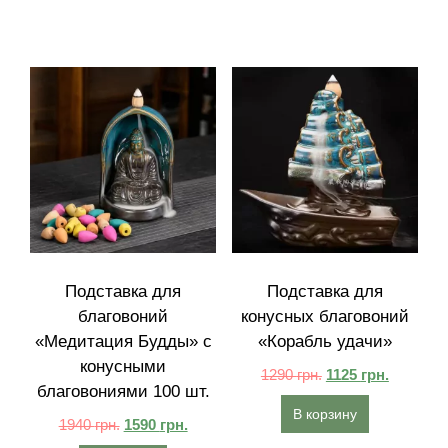
Подставка для
Подставка для
благовоний
конусных благовоний
«Медитация Будды» с
«Корабль удачи»
конусными
1290
грн.
1125
грн.
благовониями 100 шт.
В корзину
1940
грн.
1590
грн.