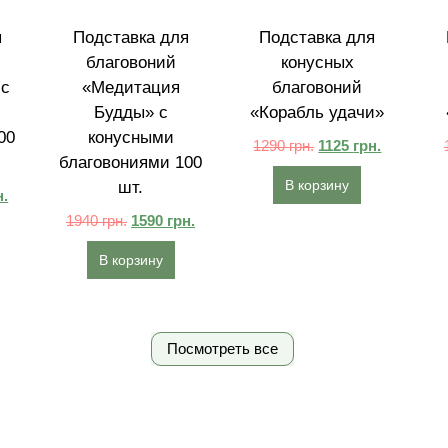
я
Подставка для
Подставка для
благовоний
конусных
 с
«Медитация
благовоний
Будды» с
«Корабль удачи»
00
конусными
1290
грн.
1125
грн.
благовониями 100
В корзину
шт.
н.
1940
грн.
1590
грн.
В корзину
Посмотреть все