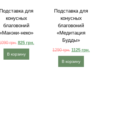
Подставка для
Подставка для
конусных
конусных
благовоний
благовоний
«Манэки-неко»
«Медитация
Будды»
1090
грн.
825
грн.
1290
грн.
1125
грн.
В корзину
В корзину