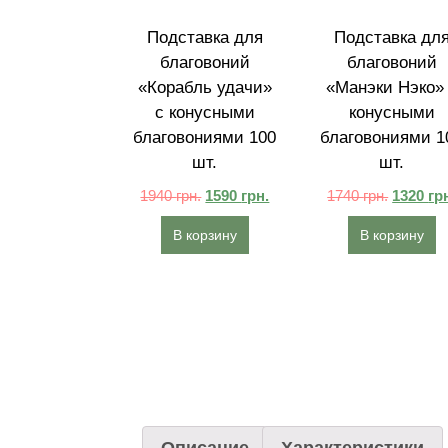
Подставка для
Подставка дл
благовоний
благовоний
«Корабль удачи»
«Манэки Нэко»
с конусными
конусными
благовониями 100
благовониями 1
шт.
шт.
1940
грн.
1590
грн.
1740
грн.
1320
гр
В корзину
В корзину