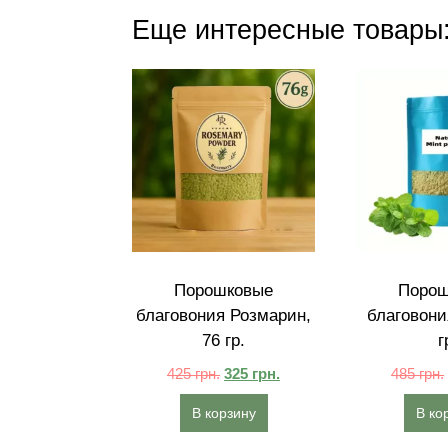
Еще интересные товары
Порошковые
Порош
благовония Розмарин,
благовони
76 гр.
г
425
грн.
325
грн.
485
грн.
В корзину
В ко