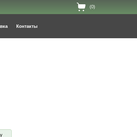
(0)
авка
Контакты
ву