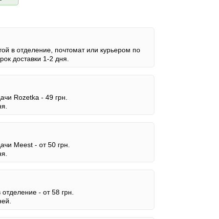
ой в отделение, почтомат или курьером по
ок доставки 1-2 дня.
дачи Rozetka -
49 грн.
ня.
дачи Meest -
от 50 грн.
ня.
в отделение -
от 58 грн.
ней.