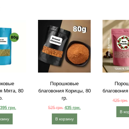
:
ковые
Порошковые
Порош
я Мята, 80
благовония Корицы, 80
благовония 
р.
гр.
425
грн.
395
грн.
525
грн.
435
грн.
В ко
рзину
В корзину