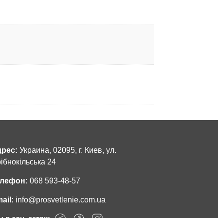
рес:
Украина, 02095, г. Киев, ул.
ібнокільська 24
лефон:
068 593-48-57
ail:
info@prosvetlenie.com.ua