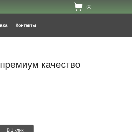
(0)
авка
Контакты
 премиум качество
В 1 клик