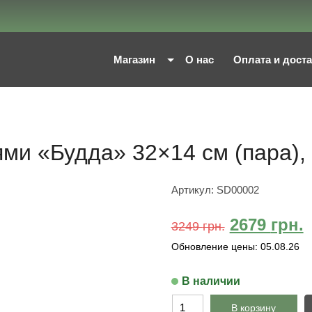
Магазин
О нас
Оплата и дост
ями «Будда» 32×14 см (пара),
Артикул:
SD00002
2679
грн.
3249
грн.
Обновление цены:
05.08.26
В наличии
В корзину