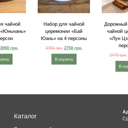
я чайной
Набор для чайной
Дорожный 
 «Юньнань»
церемонии «Бай
чайной ц
персон
Юань» на 4 персоны
«Лун Цз
пер
3890
грн.
3450
грн.
2750
грн.
2470
грн.
рзину
В корзину
В ко
Ад
Каталог
Ср