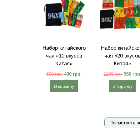
Набор китайского
Набор китайско
чая «10 вкусов
чая «20 вкусо
Китая»
Китая»
600
грн.
490
грн.
1200
грн.
960
грн
В корзину
В корзину
Посмотреть в