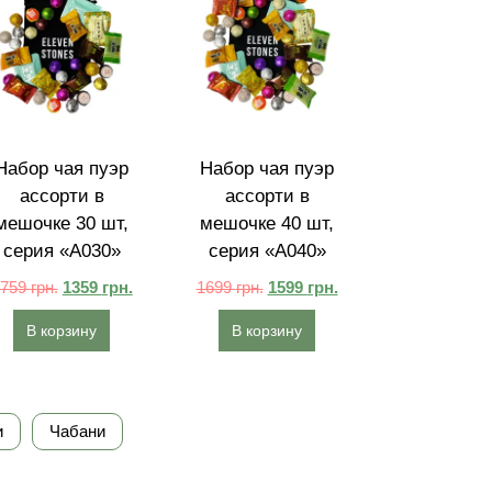
Набор чая пуэр
Набор чая пуэр
ассорти в
ассорти в
мешочке 30 шт,
мешочке 40 шт,
серия «A030»
серия «A040»
1759
грн.
1359
грн.
1699
грн.
1599
грн.
В корзину
В корзину
и
Чабани