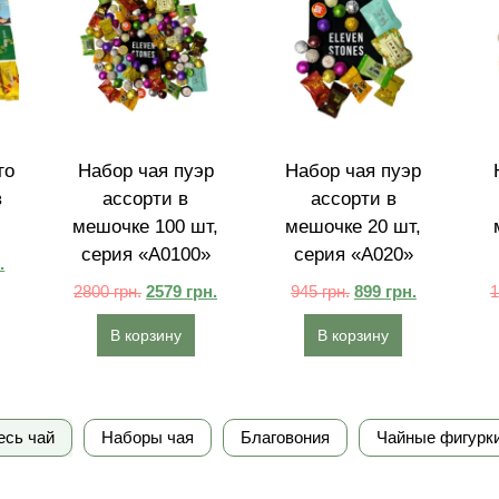
го
Набор чая пуэр
Набор чая пуэр
в
ассорти в
ассорти в
мешочке 100 шт,
мешочке 20 шт,
серия «A0100»
серия «A020»
.
2800
грн.
2579
грн.
945
грн.
899
грн.
В корзину
В корзину
есь чай
Наборы чая
Благовония
Чайные фигурк