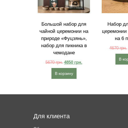
Большой набор для
Набор дл
чайной церемонии на
церемонии
природе «Фуцзянь»,
на 6 
набор для пикника в
4670
грн.
чемодане
В ко
5670
грн.
4850
грн.
В корзину
Для клиента