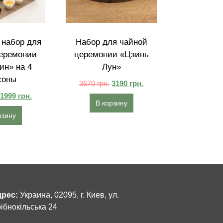
набор для
Набор для чайной
еремонии
церемонии «Цзинь
ин» на 4
Лун»
соны
3670
грн.
3190
грн.
1999
грн.
В корзину
рзину
рес:
Украина, 02095, г. Киев, ул.
ібнокільська 24