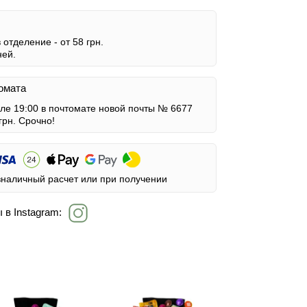
в отделение -
от 58 грн.
ней.
омата
сле 19:00 в почтомате новой почты № 6677
грн.
Срочно!
зналичный расчет или при получении
 в Instagram: