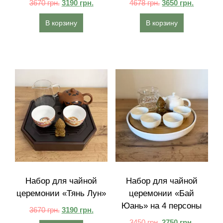
3670
грн.
3190
грн.
4678
грн.
3650
грн.
В корзину
В корзину
Набор для чайной
Набор для чайной
церемонии «Тянь Лун»
церемонии «Бай
Юань» на 4 персоны
3670
грн.
3190
грн.
3450
грн.
2750
грн.