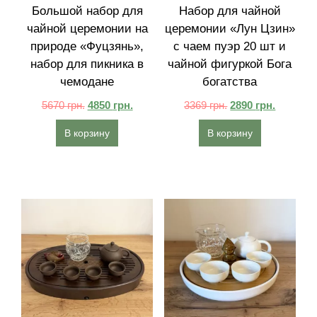
Большой набор для
Набор для чайной
чайной церемонии на
церемонии «Лун Цзин»
природе «Фуцзянь»,
с чаем пуэр 20 шт и
набор для пикника в
чайной фигуркой Бога
чемодане
богатства
5670
грн.
4850
грн.
3369
грн.
2890
грн.
В корзину
В корзину