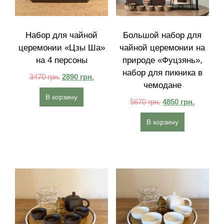
Набор для чайной
Большой набор для
церемонии «Цзы Ша»
чайной церемонии на
на 4 персоны
природе «Фуцзянь»,
набор для пикника в
3470
грн.
2890
грн.
чемодане
В корзину
5670
грн.
4850
грн.
В корзину