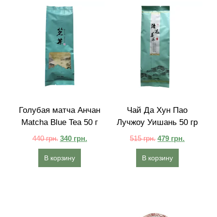
Голубая матча Анчан
Чай Да Хун Пао
Matcha Blue Tea 50 г
Лучжоу Уишань 50 гр
440
грн.
340
грн.
515
грн.
479
грн.
В корзину
В корзину