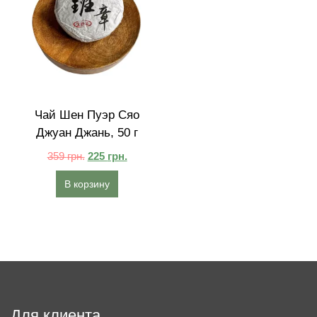
Чай Шен Пуэр Сяо
Джуан Джань, 50 г
359
грн.
225
грн.
В корзину
Для клиента