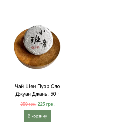
Чай Шен Пуэр Сяо
Джуан Джань, 50 г
359
грн.
225
грн.
В корзину