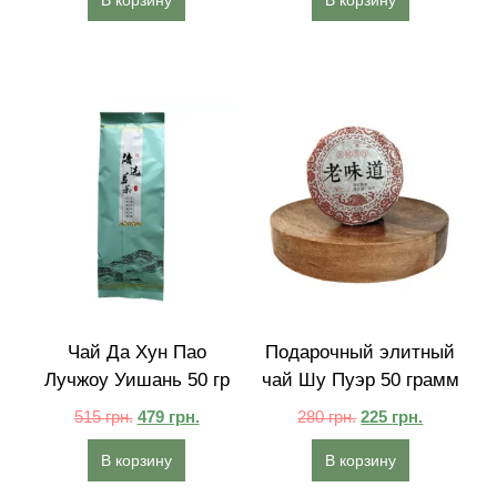
Чай Да Хун Пао
Подарочный элитный
Лучжоу Уишань 50 гр
чай Шу Пуэр 50 грамм
515
грн.
479
грн.
280
грн.
225
грн.
В корзину
В корзину