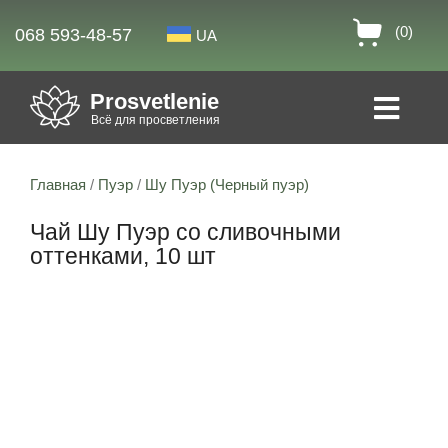
(0)
068 593-48-57
UA
Prosvetlenie
Всё для просветления
Главная
/
Пуэр
/
Шу Пуэр (Черный пуэр)
Чай Шу Пуэр со сливочными
оттенками, 10 шт
Скидка