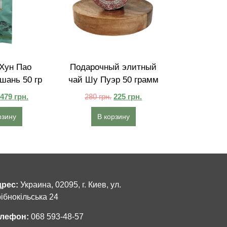
Хун Пао
Подарочный элитный
шань 50 гр
чай Шу Пуэр 50 грамм
479
грн.
280
грн.
225
грн.
рзину
В корзину
рес:
Украина, 02095, г. Киев, ул.
ібнокільська 24
лефон:
068 593-48-57