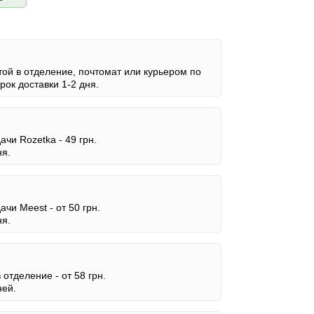
ой в отделение, почтомат или курьером по
ок доставки 1-2 дня.
дачи Rozetka -
49 грн.
ня.
дачи Meest -
от 50 грн.
ня.
в отделение -
от 58 грн.
ней.