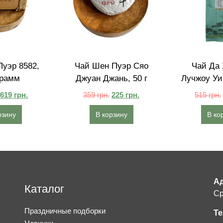
уэр 8582,
Чай Шен Пуэр Сяо
Чай Да 
грамм
Джуан Джань, 50 г
Лучжоу Уи
619
грн.
359
грн.
225
грн.
515
грн.
рзину
В корзину
В ко
Ад
Каталог
Ср
Праздничные подборки
Те