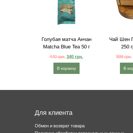
Голубая матча Анчан
Чай Шен П
Matcha Blue Tea 50 г
250 
440
грн.
340
грн.
999
грн.
В корзину
В ко
Для клиента
Обмен и возврат товара