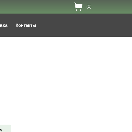
(0)
авка
Контакты
ву