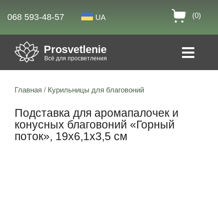
(0)
068 593-48-57
UA
Prosvetlenie
Всё для просветления
Главная
/
Курильницы для благовоний
Подставка для аромапалочек и
конусных благовоний «Горный
поток», 19х6,1х3,5 см
Скидка