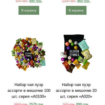
600
грн.
490
грн.
1200
грн.
960
грн.
В корзину
В корзину
Набор чая пуэр
Набор чая пуэр
ассорти в мешочке 100
ассорти в мешочке 20
шт, серия «A0100»
шт, серия «A020»
2800
грн.
2579
грн.
945
грн.
899
грн.