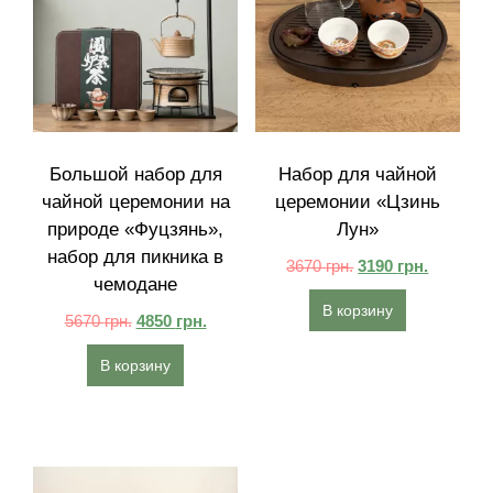
Большой набор для
Набор для чайной
чайной церемонии на
церемонии «Цзинь
природе «Фуцзянь»,
Лун»
набор для пикника в
3670
грн.
3190
грн.
чемодане
В корзину
5670
грн.
4850
грн.
В корзину