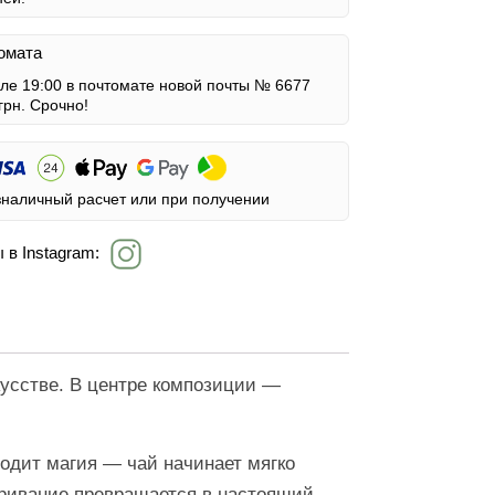
омата
сле 19:00 в почтомате новой почты № 6677
грн.
Срочно!
зналичный расчет или при получении
 в Instagram:
кусстве. В центре композиции —
ходит магия — чай начинает мягко
варивание превращается в настоящий