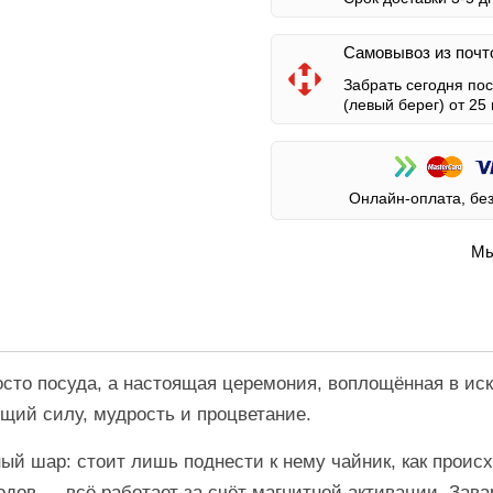
Самовывоз из почт
Забрать сегодня по
(левый берег)
от 25 
Онлайн-оплата, бе
Мы
сто посуда, а настоящая церемония, воплощённая в ис
щий силу, мудрость и процветание.
ый шар: стоит лишь поднести к нему чайник, как проис
водов — всё работает за счёт магнитной активации. За