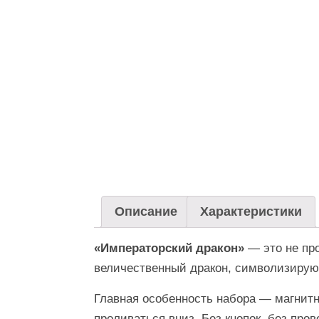
Описание
Характеристики
«Императорский дракон»
— это не про
величественный дракон, символизирую
Главная особенность набора — магнитн
проливаться вниз. Без кнопок, без про