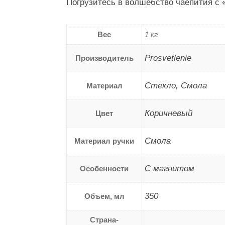
Погрузитесь в волшебство чаепития с
Вес
1 кг
Prosvetlenie
Производитель
Стекло, Смола
Материал
Коричневый
Цвет
Смола
Материал ручки
C магнитом
Особенности
350
Объем, мл
Страна-