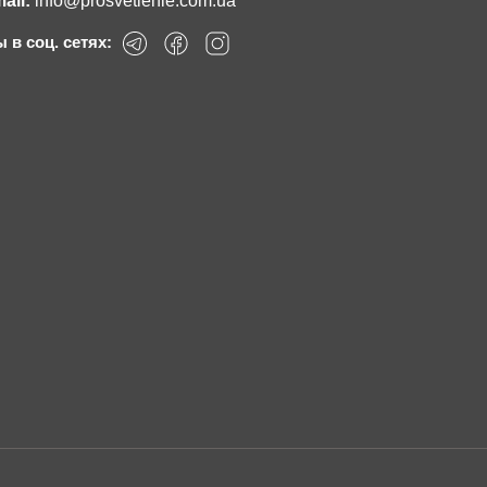
ail:
info@prosvetlenie.com.ua
 в соц. сетях: