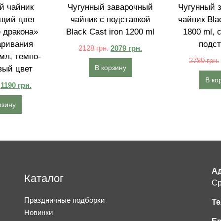
й чайник
Чугунный заварочный
Чугунный 
щий цвет
чайник с подставкой
чайник Blac
 дракона»
Black Cast iron 1200 ml
1800 ml, 
аривания
подст
2128
грн.
2079
грн.
мл, темно-
2780
грн.
В корзину
вый цвет
В ко
1190
грн.
рзину
Ад
Каталог
Ср
Праздничные подборки
Те
Новинки