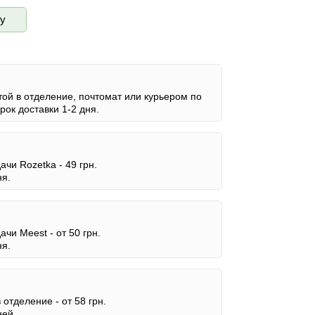
ву
ой в отделение, почтомат или курьером по
ок доставки 1-2 дня.
дачи Rozetka -
49 грн.
ня.
дачи Meest -
от 50 грн.
ня.
в отделение -
от 58 грн.
ней.