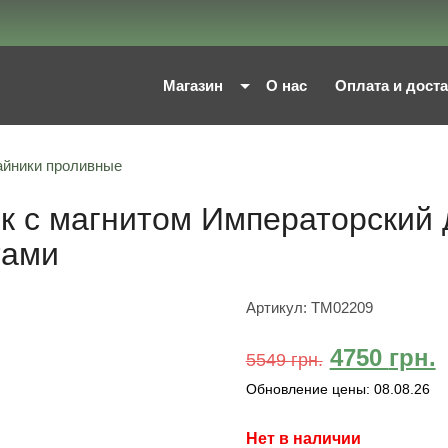
Магазин
О нас
Оплата и дост
айники проливные
 с магнитом Императорский д
тами
Артикул:
TM02209
4750
грн.
5549
грн.
Обновление цены:
08.08.26
Нет в наличии