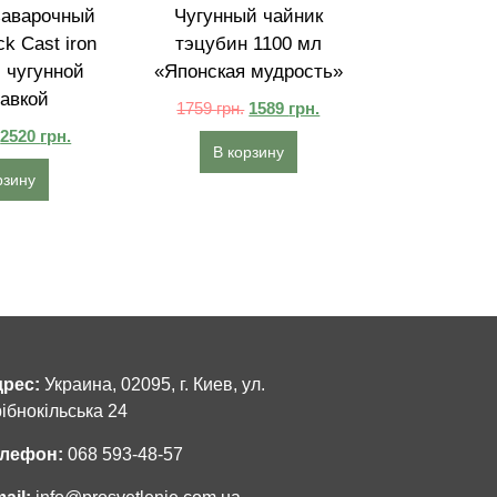
заварочный
Чугунный чайник
k Cast iron
тэцубин 1100 мл
с чугунной
«Японская мудрость»
авкой
1759
грн.
1589
грн.
2520
грн.
В корзину
рзину
рес:
Украина, 02095, г. Киев, ул.
ібнокільська 24
лефон:
068 593-48-57