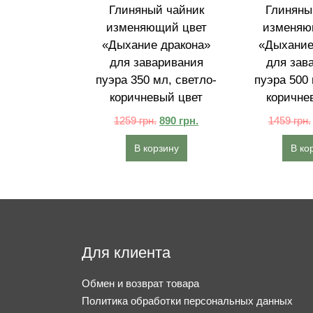
Глиняный чайник
Глиняны
изменяющий цвет
изменяю
«Дыхание дракона»
«Дыхание
для заваривания
для зав
пуэра 350 мл, светло-
пуэра 500 
коричневый цвет
коричне
1259
грн.
890
грн.
1459
грн.
В корзину
В ко
Для клиента
Обмен и возврат товара
Политика обработки персональных данных