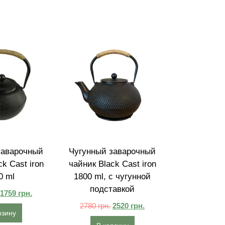
заварочный
Чугунный заварочный
k Cast iron
чайник Black Cast iron
0 ml
1800 ml, с чугунной
подставкой
1759
грн.
2780
грн.
2520
грн.
рзину