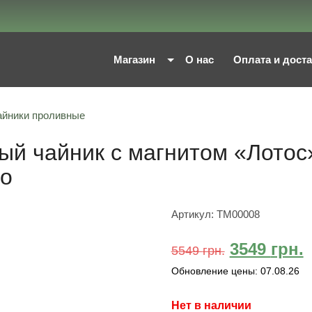
Магазин
О нас
Оплата и дост
айники проливные
й чайник с магнитом «‎Лотос
ло
Артикул:
TM00008
3549
грн.
5549
грн.
Обновление цены:
07.08.26
Нет в наличии