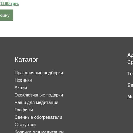
1190
грн.
рзину
Ад
Каталог
Ср
Праздничные подборки
Те
Новинки
Em
Акции
Эксклюзивные подарки
Мы
Чаши для медитации
Графины
Свечные обогреватели
Статуэтки
Коврики для медитации