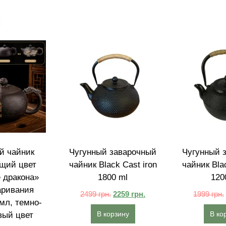
:
й чайник
Чугунный заварочный
Чугунный 
щий цвет
чайник Black Cast iron
чайник Blac
 дракона»
1800 ml
120
аривания
2499
грн.
2259
грн.
1999
грн.
мл, темно-
В корзину
В ко
вый цвет