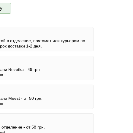
ву
ой в отделение, почтомат или курьером по
ок доставки 1-2 дня.
дачи Rozetka -
49 грн.
ня.
дачи Meest -
от 50 грн.
ня.
в отделение -
от 58 грн.
ней.