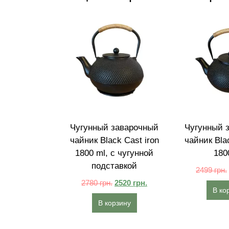
Чугунный заварочный
Чугунный 
чайник Black Cast iron
чайник Blac
1800 ml, с чугунной
180
подставкой
2499
грн.
2780
грн.
2520
грн.
В ко
В корзину