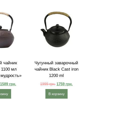
й чайник
Чугунный заварочный
 1100 мл
чайник Black Cast iron
 мудрость»
1200 ml
1589
грн.
1999
грн.
1759
грн.
рзину
В корзину