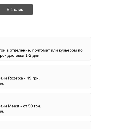
В 1 клик
ой в отделение, почтомат или курьером по
ок доставки 1-2 дня.
дачи Rozetka -
49 грн.
ня.
дачи Meest -
от 50 грн.
ня.