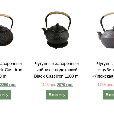
заварочный
Чугунный заварочный
Чугунны
k Cast iron
чайник с подставкой
тэцубин
0 ml
Black Cast iron 1200 ml
«Японская
2259
грн.
2128
грн.
2079
грн.
1759
грн.
рзину
В корзину
В ко