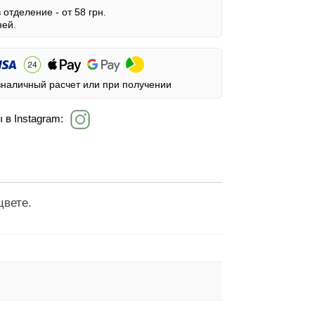
в отделение -
от 58 грн.
ней.
зналичный расчет или при получении
 в Instagram:
цвете.