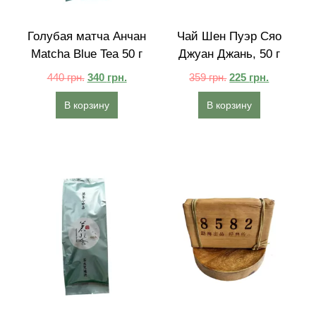
Голубая матча Анчан
Чай Шен Пуэр Сяо
Matcha Blue Tea 50 г
Джуан Джань, 50 г
440
грн.
340
грн.
359
грн.
225
грн.
В корзину
В корзину