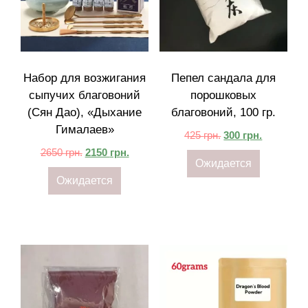
Набор для возжигания
Пепел сандала для
сыпучих благовоний
порошковых
(Сян Дао), «Дыхание
благовоний, 100 гр.
Гималаев»
425
грн.
300
грн.
2650
грн.
2150
грн.
Ожидается
Ожидается