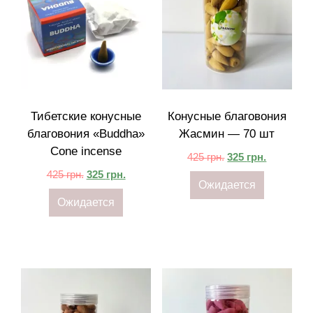
Тибетские конусные
Конусные благовония
благовония «Buddha»
Жасмин — 70 шт
Cone incense
425
грн.
325
грн.
425
грн.
325
грн.
Ожидается
Ожидается