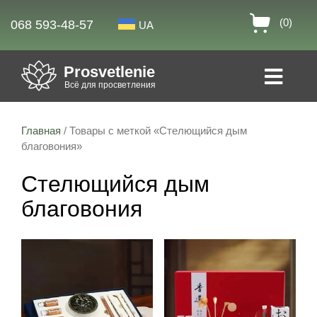
(0)
068 593-48-57
UA
Prosvetlenie
Всё для просветления
Главная
/ Товары с меткой «Стелющийся дым
благовония»
Стелющийся дым
благовония